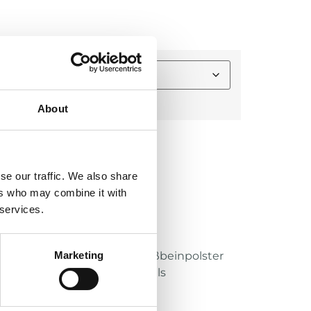
About
e:
se our traffic. We also share
ers who may combine it with
 services.
endliche entwickelt
Marketing
ft-, Oberschenkel- und Steißbeinpolster
hutzpolster während des Spiels
len Komfort
ei Training und Spielen