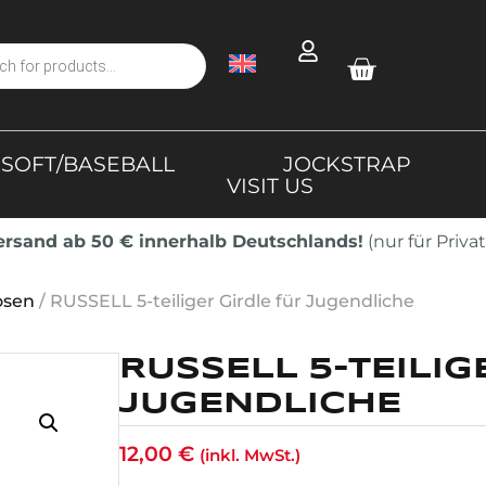
SOFT/BASEBALL
JOCKSTRAP
VISIT US
Versand ab 50 € innerhalb Deutschlands!
(nur für Priv
osen
/ RUSSELL 5-teiliger Girdle für Jugendliche
RUSSELL 5-TEILIG
JUGENDLICHE
12,00
€
(inkl. MwSt.)