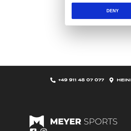
DENY
+49 911 48 07 077
HEIN