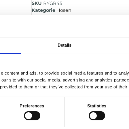
SKU
RYGR45
Kategorie
Hosen
Brand:
RUSSELL
Größe
Details
Alternativ
IN DEN WARENKORB
e content and ads, to provide social media features and to analy
 our site with our social media, advertising and analytics partn
 provided to them or that they’ve collected from your use of their
BESCHREIBUNG
Kompressions Girdle, speziell für Jug
Preferences
Statistics
Integriertes 5-Taschen-System für Hü
Sorgt für einen sicheren Halt der Sc
Leicht und atmungsaktiv für maxima
Ermöglicht volle Bewegungsfreiheit b