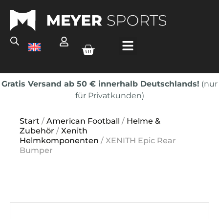
Gratis Versand ab 50 € innerhalb Deutschlands!
(nur
für Privatkunden)
Start
/
American Football
/
Helme &
Zubehör
/
Xenith
Helmkomponenten
/ XENITH Epic Rear
Bumper