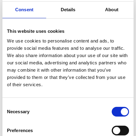
Consent
Details
About
XENITH EPIC REAR
This website uses cookies
BUMPER
We use cookies to personalise content and ads, to
provide social media features and to analyse our traffic.
8,50
€
(inkl. MwSt.)
We also share information about your use of our site with
our social media, advertising and analytics partners who
SKU
A674
may combine it with other information that you’ve
Kategorie
Xenith Helmkomponenten
provided to them or that they’ve collected from your use
Brand:
XENITH
of their services.
Farbe
Consent
Necessary
Selection
Alternative:
IN DEN WARENKORB
Preferences