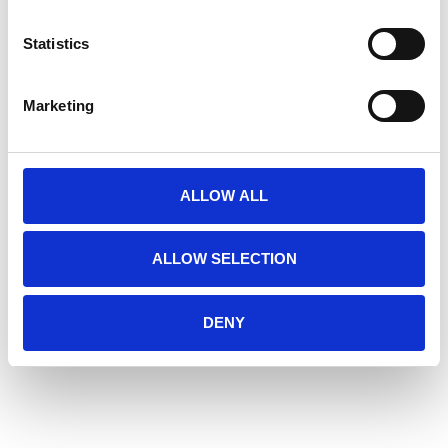
Statistics
BESCHREIBUNG
Ersatz Rear Bumper, speziell für den Xenith
Marketing
Epic Helm entwickelt
Wird an der Rückseite des Helms angebracht
Robuste Konstruktion für den Einsatz im
ALLOW ALL
American Football
Einfach zu montierendes Helmzubehör
ALLOW SELECTION
DENY