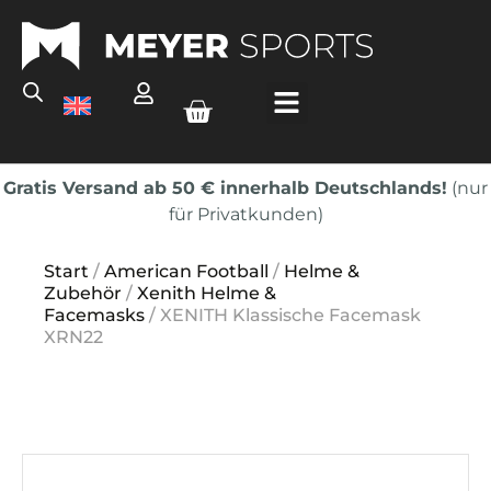
Gratis Versand ab 50 € innerhalb Deutschlands!
(nur
für Privatkunden)
Start
/
American Football
/
Helme &
Zubehör
/
Xenith Helme &
Facemasks
/ XENITH Klassische Facemask
XRN22