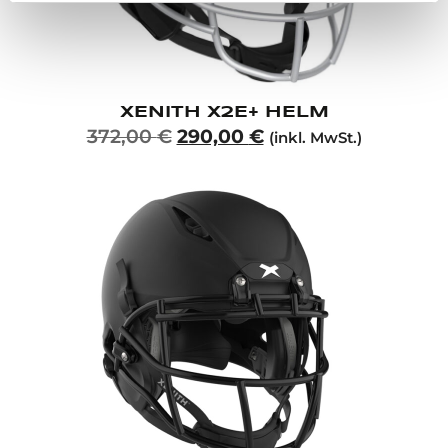
XENITH X2E+ HELM
372,00
€
290,00
€
(inkl. MwSt.)