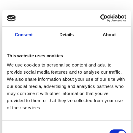
BESCHREIBUNG
Vielseitige Maske für alle Positionen – ideal für
Consent
Details
About
erfahrene Spieler: Quarterbacks, Running
Backs, Wide Receivers und Defensive Backs
NOCSAE-zertifiziert für die Verwendung auf
This website uses cookies
allen Xenith-Helmen
We use cookies to personalise content and ads, to
provide social media features and to analyse our traffic.
We also share information about your use of our site with
our social media, advertising and analytics partners who
may combine it with other information that you’ve
provided to them or that they’ve collected from your use
of their services.
Consent