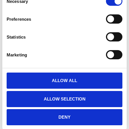
Necessary
Selection
Preferences
Statistics
XENITH SHADOW HELM
550,00
€
330,00
€
Marketing
(inkl. MwSt.)
ALLOW ALL
ALLOW SELECTION
DENY