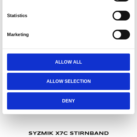
SYZMIK X0 LIPPENSCHUTZ TAG EDITION
Statistics
32,90
€
(inkl. MwSt.)
Marketing
ALLOW ALL
ALLOW SELECTION
DENY
SYZMIK X7C STIRNBAND