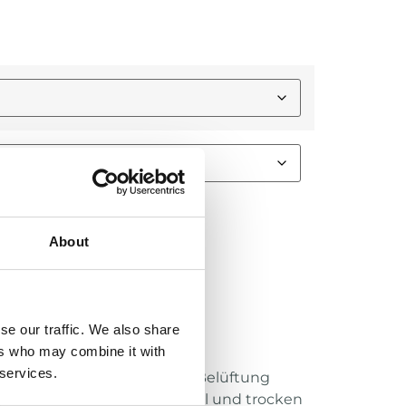
About
e:
se our traffic. We also share
ers who may combine it with
 services.
vem Material für optimale Belüftung
gie sorgt dafür, dass du kühl und trocken