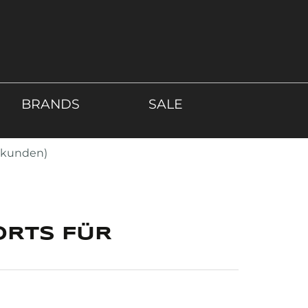
BRANDS
SALE
atkunden)
ORTS FÜR