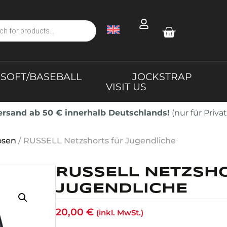
SOFT/BASEBALL
JOCKSTRAP
VISIT US
Versand ab 50 € innerhalb Deutschlands!
(nur für Priv
osen
/ RUSSELL Netzshorts für Jugendliche
RUSSELL NETZSH
JUGENDLICHE
20,00
€
(inkl. MwSt.)