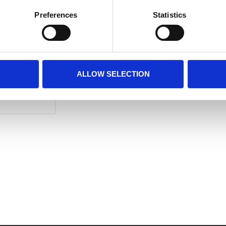
bleibst
Preferences
Statistics
Elastischer Bund mit integriertem Ko
Seitentaschen für praktischen Stau
9“ Innennaht alle Größen
Ideal für Sport, Training oder den no
ALLOW SELECTION