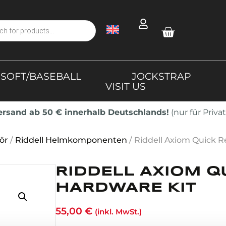
SOFT/BASEBALL
JOCKSTRAP
VISIT US
Versand ab 50 € innerhalb Deutschlands!
(nur für Priv
ör
/
Riddell Helmkomponenten
/ Riddell Axiom Quick R
RIDDELL AXIOM Q
HARDWARE KIT
55,00
€
(inkl. MwSt.)