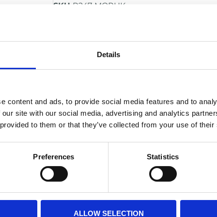
SKU
R247-MQRHK
Kategorie
Riddell Helmkomponenten
Brand:
RIDDELL
Alternativ
IN DEN WARENKORB
Details
BESCHREIBUNG
e content and ads, to provide social media features and to analy
Komplettes Hardware-Kit für Riddel
 our site with our social media, advertising and analytics partn
Entwickelt für das schnelle und si
 provided to them or that they’ve collected from your use of their
Facemask
Robuste Konstruktion für zuverlässige
Preferences
Statistics
Sorgt für einen stabilen und sichere
Einfach zu montieren und ideal für 
ALLOW SELECTION