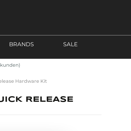
BRANDS
SALE
atkunden)
elease Hardware Kit
UICK RELEASE