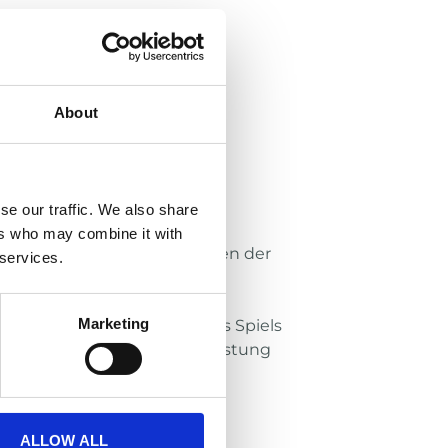
e:
About
se our traffic. We also share
l Axiom Helme
ers who may combine it with
chere Anbringen und Abnehmen der
 services.
, langfristige Leistung
Marketing
n Sitz des Helms während des Spiels
den Austausch oder die Aufrüstung
ALLOW ALL