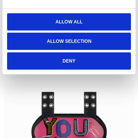
ALLOW ALL
ALLOW SELECTION
DENY
O SHIELD CHROME I.H.O.P BACK PLATE
57,00
€
(inkl. MwSt.)