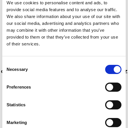
We use cookies to personalise content and ads, to
provide social media features and to analyse our traffic.
We also share information about your use of our site with
our social media, advertising and analytics partners who
may combine it with other information that you’ve
provided to them or that they’ve collected from your use
of their services.
Consent
Necessary
Selection
O SHIELD BACKPLATE GOLDENES KREUZ
57,00
€
(inkl. MwSt.)
Preferences
Statistics
Marketing