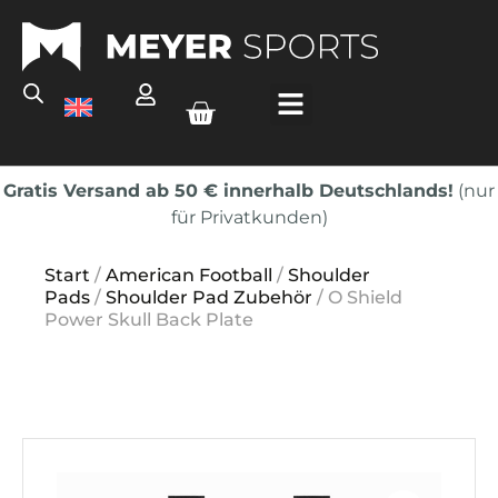
Gratis Versand ab 50 € innerhalb Deutschlands!
(nur
für Privatkunden)
Start
/
American Football
/
Shoulder
Pads
/
Shoulder Pad Zubehör
/ O Shield
Power Skull Back Plate