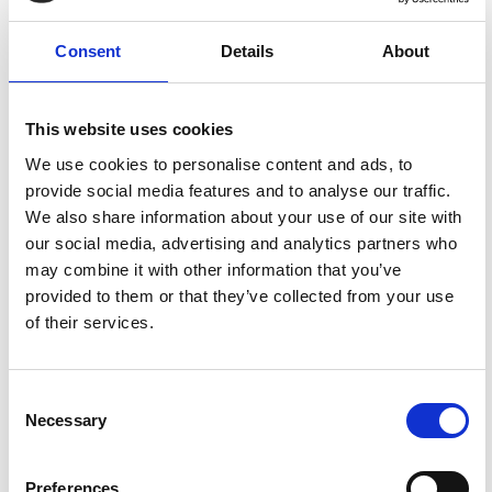
8,00
€
(inkl. MwSt.)
Consent
Details
About
Erwachsener (ohne Becher)
SKU
BACP17
Kategorie
Supporters
This website uses cookies
Brand:
MM
We use cookies to personalise content and ads, to
provide social media features and to analyse our traffic.
Größe
We also share information about your use of our site with
our social media, advertising and analytics partners who
may combine it with other information that you’ve
provided to them or that they’ve collected from your use
Alternative:
IN DEN WARENKORB
of their services.
Consent
Necessary
BESCHREIBUNG
Selection
Sport Supporter mit integriertem Fach für
Preferences
den Tiefschutz