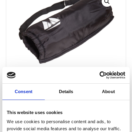
MM HANDWÄRMER
Consent
Details
About
24,90
€
(inkl. MwSt.)
This website uses cookies
SKU
RAHW10
We use cookies to personalise content and ads, to
Kategorie
Zubehör
provide social media features and to analyse our traffic.
Brand:
MM