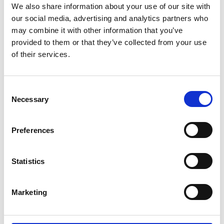
We also share information about your use of our site with
Alternative:
IN DEN WARENKORB
our social media, advertising and analytics partners who
may combine it with other information that you’ve
provided to them or that they’ve collected from your use
of their services.
BESCHREIBUNG
Wasserabweisende Außenkonstruktion mit
Consent
Microdenier-Fleecefutter für Wärme
Necessary
Selection
Mit zwei Innentaschen, in denen Wärmepads
(nicht im Lieferumfang enthalten) für
zusätzliche Wärme untergebracht werden
Preferences
können.
1“ breiter Gurt mit D-Ring zur Befestigung
Statistics
des Riemens
Marketing