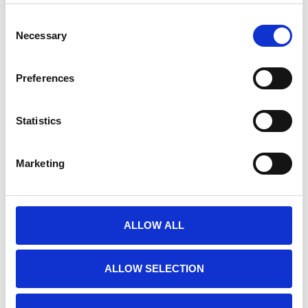
Alternative:
Consent
IN DEN WARENKORB
Necessary
Selection
Preferences
BESCHREIBUNG
Ersatz-Kieferpolster für Riddell Axiom Helme,
Statistics
einzeln erhältlich
Erhältlich in verschiedenen Stärken zur
Marketing
individuellen Anpassung der Passform
Verbessert die Stabilität und den
Tragekomfort des Helms durch Anpassung
der Druckpunkte an den Wangen
ALLOW ALL
Langlebig und einfach anzubringen
Nicht aufblasbares Design für
gleichbleibende Form und zuverlässige
ALLOW SELECTION
Polsterleistung
Ideal zum Ersetzen abgenutzter Polster oder