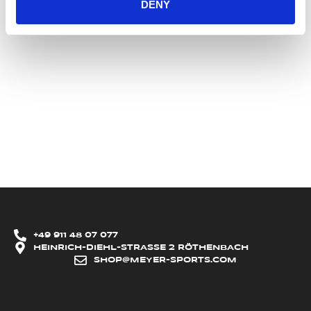
DENY
zur Feinabstimmung der individuellen
Axiom-Passform des Sportlers
+49 911 48 07 077
HEINRICH-DIEHL-STRASSE 2 RÖTHENBACH
SHOP@MEYER-SPORTS.COM