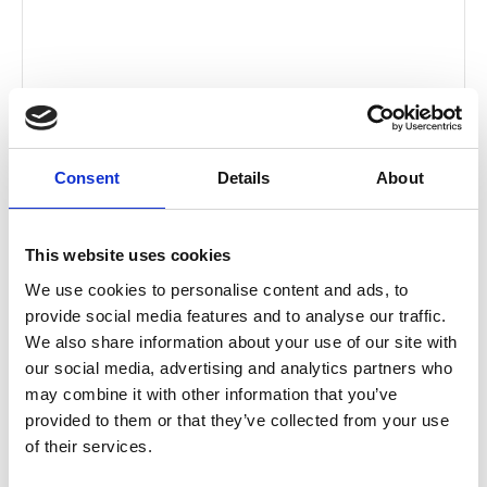
RIDDELL AXIOM
WANGENPOLSTER
Consent
Details
About
59,90
€
(inkl. MwSt.)
SKU
R247
This website uses cookies
Kategorie
Riddell Helmkomponenten
Brand:
RIDDELL
We use cookies to personalise content and ads, to
provide social media features and to analyse our traffic.
Größe
We also share information about your use of our site with
our social media, advertising and analytics partners who
may combine it with other information that you’ve
Left/Right
provided to them or that they’ve collected from your use
of their services.